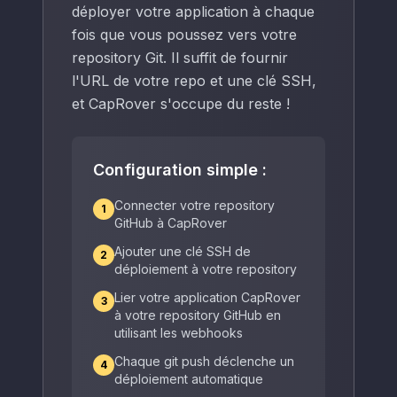
        ssl_certificate_key <%-s.keyPath%>;

déployer votre application à chaque
    <%

fois que vous poussez vers votre
    }

    %>

repository Git. Il suffit de fournir
        client_max_body_size 100M;

l'URL de votre repo et une clé SSH,
        proxy_buffer_size    128k;

et CapRover s'occupe du reste !
        proxy_buffers        4 256k;

        proxy_busy_buffers_size 256k;

        server_name  <%-s.publicDomain%>;

Configuration simple :
        # 127.0.0.11 is DNS set up by Docker, s
        # https://docs.docker.com/engine/usergu
Connecter votre repository
1
        # https://github.com/moby/moby/issues/2
GitHub à CapRover
        resolver 127.0.0.11 valid=10s;

        # IMPORTANT!! If you are here from an o
Ajouter une clé SSH de
2
        # Simply change the Container HTTP Port
déploiement à votre repository
        set $upstream http://<%-s.localDomain%>
Lier votre application CapRover
3
        location / {

à votre repository GitHub en
    <%

utilisant les webhooks
    if (s.httpBasicAuthPath) {

    %>

Chaque git push déclenche un
4
            auth_basic           "Restricted Ac
déploiement automatique
            auth_basic_user_file <%-s.httpBasic