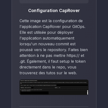
    <%

    }

    %>

Configuration CapRover
            proxy_pass $upstream;

Cette image est la configuration de
            proxy_set_header Host $host;

            proxy_set_header X-Real-IP $remote_
l'application CapRover pour GitOps.
            proxy_set_header X-Forwarded-For $p
Elle est utilisée pour déployer
            proxy_set_header X-Forwarded-Proto 
l'application automatiquement
    <%

lorsqu'un nouveau commit est
    if (s.websocketSupport) {

    %>

poussé vers le repository. Faites bien
            proxy_set_header Upgrade $http_upgr
attention à ne pas mettre https:// et
            proxy_set_header Connection "upgrad
            proxy_http_version 1.1;

.git. Également, il faut setup le token
    <%

directement dans le repo, vous
    }

    %>

trouverez des tutos sur le web.
        }

        # Used by Lets Encrypt

        location /.well-known/acme-challenge/ {
            root <%-s.staticWebRoot%>;

        }

        # Used by CapRover for health check

        location /.well-known/captain-identifie