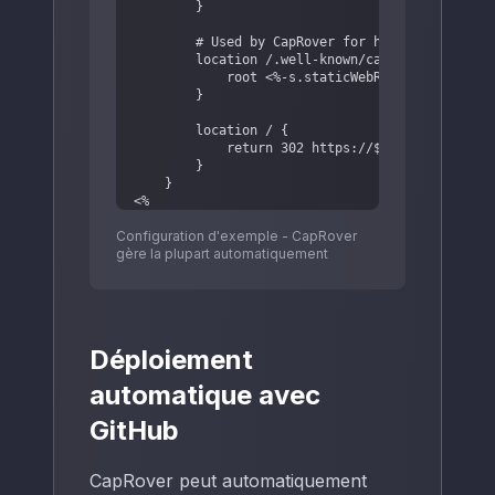
        }

        # Used by CapRover for health check

        location /.well-known/captain-identifie
            root <%-s.staticWebRoot%>;

        }

        location / {

            return 302 https://$http_host$reque
        }

    }

<%

}

Configuration d'exemple - CapRover
%>

gère la plupart automatiquement
server {

    <%

    if (!s.forceSsl) {

Déploiement
    %>

        listen       80;

automatique avec
    <%

    }

GitHub
    if (s.hasSsl) {

    %>

        listen              443 ssl http2;

CapRover peut automatiquement
        ssl_certificate     <%-s.crtPath%>;
