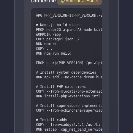
Dockerfile
Voir sur GitHub
ARG PHP_VERSION=${PHP_VERSION:-8.3}

# Node.js build stage

FROM node:20-alpine AS node-build

WORKDIR /app

COPY package*.json ./

RUN npm ci

COPY . .

RUN npm run build

FROM php:${PHP_VERSION}-fpm-alpine AS php-syste
# Install system dependencies

RUN apk add --no-cache dcron busybox-suid libca
# Install PHP extensions

COPY --from=mlocati/php-extension-installer /us
RUN install-php-extensions intl bcmath gd pdo_m
# Install supervisord implementation

COPY --from=ochinchina/supervisord:latest /usr/
# Install caddy

COPY --from=caddy:2.2.1 /usr/bin/caddy /usr/loc
RUN setcap 'cap_net_bind_service=+ep' /usr/loca