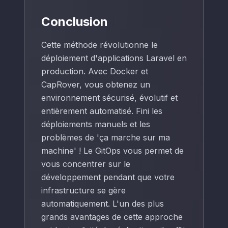
            root <%-s.staticWebRoot%>;

        }

Conclusion
        error_page 502 /captain_502_custom_erro
        location = /captain_502_custom_error_pa
Cette méthode révolutionne le
                root <%-s.customErrorPagesDirec
                internal;

déploiement d'applications Laravel en
        }

production. Avec Docker et
CapRover, vous obtenez un
environnement sécurisé, évolutif et
entièrement automatisé. Fini les
déploiements manuels et les
problèmes de 'ça marche sur ma
machine' ! Le GitOps vous permet de
vous concentrer sur le
développement pendant que votre
infrastructure se gère
automatiquement. L'un des plus
grands avantages de cette approche